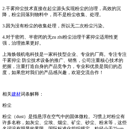
2.干雾抑尘技术直接在起尘源头实现粉尘的治理，高效的沉
降，粉尘回落到物料中，而不是粉尘收集、处理。
3.因为没有粉尘的收集处理，所以无二次粉尘污染。
4.对于密闭、半密闭的无zu zhi粉尘治理干雾抑尘适用性更
强，治理效果更好。
上海焕领机电科技是一家科技型企业、专业的厂商。专注专注
干雾抑尘 防尘技术设备的推广、销售，公司注重核心技术的
把握，注重打造自身的产品竞争力，专业和优质是我们的态
度，如果您对我们的产品感兴趣，欢迎交流合作！
相关
建材
词条解释：
粉尘
粉尘（dust）是指悬浮在空气中的固体微粒。习惯上对粉尘有
许多名称，如灰尘、尘埃、烟尘、矿尘、砂尘、粉末等，这些
名词没有明显的界限。国际标准化组织规定，粒径小于75μm