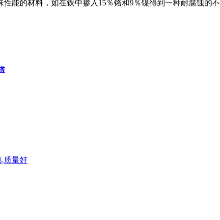
性能的材料，如在铁中掺入15％铬和9％镍得到一种耐腐蚀的不
啦
,质量好