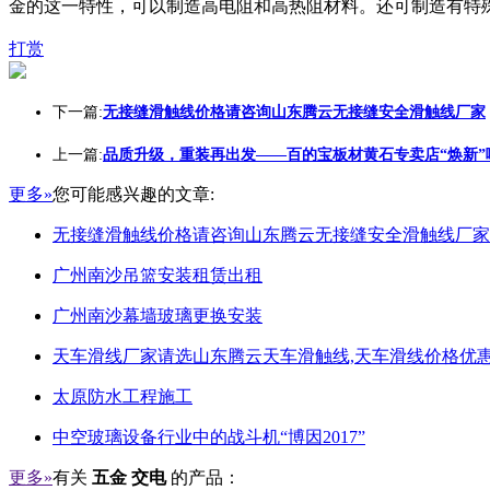
金的这一特性，可以制造高电阻和高热阻材料。还可制造有特殊
打赏
下一篇:
无接缝滑触线价格请咨询山东腾云无接缝安全滑触线厂家
上一篇:
品质升级，重装再出发——百的宝板材黄石专卖店“焕新”
更多»
您可能感兴趣的文章:
无接缝滑触线价格请咨询山东腾云无接缝安全滑触线厂家
广州南沙吊篮安装租赁出租
广州南沙幕墙玻璃更换安装
天车滑线厂家请选山东腾云天车滑触线,天车滑线价格优惠
太原防水工程施工
中空玻璃设备行业中的战斗机“博因2017”
更多»
有关
五金 交电
的产品：