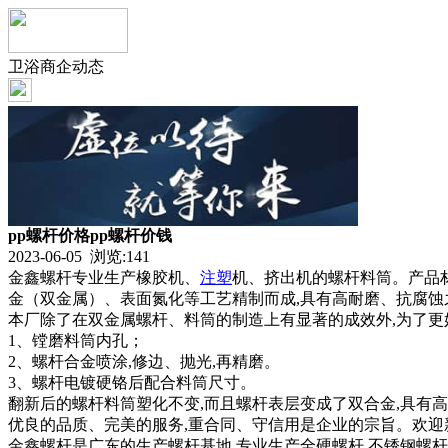
卫浴商企动态
pp螺杆价格pp螺杆价钱
2023-06-05 浏览:
141
金鑫螺杆专业生产橡胶机、
注塑
机、挤出机的螺杆料筒。产品材
金（双金属）、表面氮化等工艺精制而成,具有高耐磨、抗腐
本厂除了在双金属螺杆、料筒的制造上有显著的成效外,为了更
1、镗磨料筒内孔；
2、螺杆合金喷涂,修边、抛光,再精磨。
3、螺杆电镀硬铬后配合料筒尺寸。
翻新后的螺杆料筒塑化不变,而且螺杆表层变成了双合金,具有
优良的品质、完美的服务,重合同、守信用是企业的宗旨。欢迎
金鑫螺杆是广东的生产螺杆基地.专业生产全硬螺杆,不锈钢螺杆