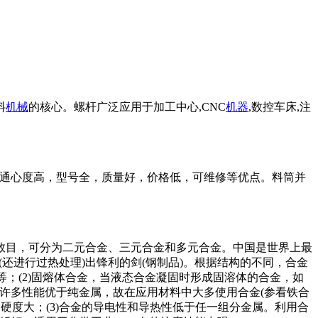
料
机械
的核心。螺杆广泛应用于加工中心,CNC
机器
,数控车床,注
高,通心度高，型号全，质量好，价格低，可维修等优点。料筒并
数目，可分为二元合金、三元合金和多元合金。中国是世界上最
打(还进行过热处理)出锋利的剑(钢制品)。根据结构的不同，合金
；(2)固熔体合金，当液态合金凝固时形成固溶体的合金，如
金的许多性能优于纯金属，故在应用材料中大多使用合金(参看铁合
的硬度大；(3)合金的导电性和导热性低于任一组分金属。利用合