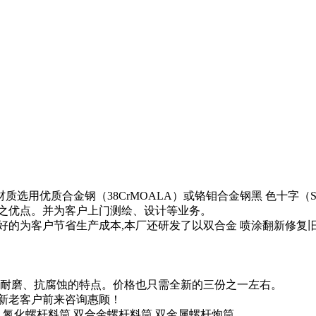
质选用优质合金钢（38CrMOALA）或铬钼合金钢黑 色十字（
蚀之优点。并为客户上门测绘、设计等业务。
好的为客户节省生产成本,本厂还研发了以双合金 喷涂翻新修复
高耐磨、抗腐蚀的特点。价格也只需全新的三份之一左右。
新老客户前来咨询惠顾！
,氮化螺杆料筒,双合金螺杆料筒,双金属螺杆炮筒。