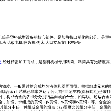
机筒是塑料成型设备的核心部件。是加热挤出塑化的部分。是塑
铣机,火花放电机,咬齿机,刨床,大型立车龙门铣等等
管
, 经过精密加工而成，是塑料机械专用料筒。料筒具有光洁度
的物质。一般通过熔合成均匀液体和凝固而得。根据组成元素的
(铜锡合金)工艺就已非常发达；公元前6世纪左右(春秋晚期)已锻
固时，构成合金的各组分分别结晶而成的合金，如焊锡、铋镉合金等
金，如铜、锌组成的黄铜（β-黄铜、γ-黄铜和ε-黄铜）等。合
于其组分中任一种组成金属的熔点；(2)硬度比其组分中任一金属