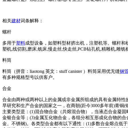
相关
建材
词条解释：
螺杆
多用于
塑料
成型设备，如塑料型材挤出机，注塑机等。螺杆和
塑机,线切割,磨床,铣床,慢走丝,快走丝,PCB钻孔机,精雕机,雕
料筒
料筒（拼音：liaotong 英文：stuff canister ）料筒采用优无缝
钢
有多种规格型号以供客户。
合金
合金由两种或两种以上的金属或非金属所组成的具有金属特性
早研究和生产合金的国家之一，在商朝(距今3000多年前)青铜
主要类型是：(1)混合物合金（共熔混合物），当液态合金凝
金银合金等；(3)金属互化物合金，各组分相互形成化合物的合
金、不锈钢)。各类型合金都有以下通性：(1)多数合金熔点低