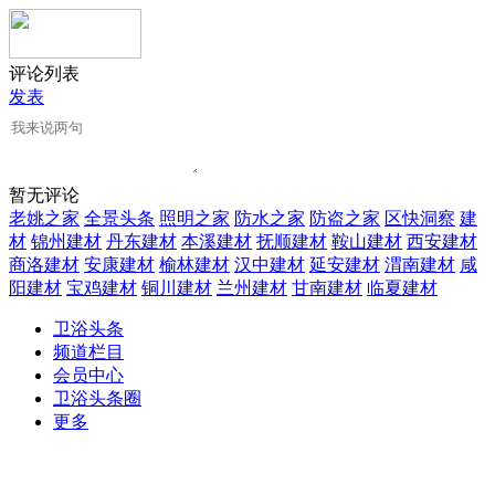
评论列表
发表
暂无评论
老姚之家
全景头条
照明之家
防水之家
防盗之家
区快洞察
建
材
锦州建材
丹东建材
本溪建材
抚顺建材
鞍山建材
西安建材
商洛建材
安康建材
榆林建材
汉中建材
延安建材
渭南建材
咸
阳建材
宝鸡建材
铜川建材
兰州建材
甘南建材
临夏建材
卫浴头条
频道栏目
会员中心
卫浴头条圈
更多